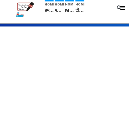
HOME
HOME
HOME
HOME
हम सनातनी..." सांसद kangana Ranaut से क्या बोली लड़की? Viral Jantar-Mantar | CJP protest
मनीषा हत्याकांड: हत्या, आत्महत्या या कोई बड़ा राज? | Full Story | Josh Haryana
Mangalsutra: हिंदू धर्म में शादी के बाद मंगलसूत्र क्यों पहनती है महिलाएं, किसने शुरु की ये परंपरा
टीम बीकेई ने एग्रीकल्चर ग्रेड की यूरिया खाद गट्टों में बदलकर टेक्निकल ग्रेड में बेचने वालों पर करवाई कार्रवाई: लखविंदर सिंह औलख