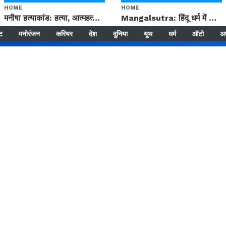
HOME
HOME
मनीषा हत्याकांड: हत्या, आत्महत्या या कोई बड़ा राज? | Full Story | Josh Haryana
Mangalsutra: हिंदू धर्म में शादी के बाद मंगलसूत्र क्यों पहनती है महिलाएं, किसने शुरु की ये परंपरा
्ट
मनोरंजन
करियर
देश
दुनिया
यूथ
धर्म
ऑटो
अ