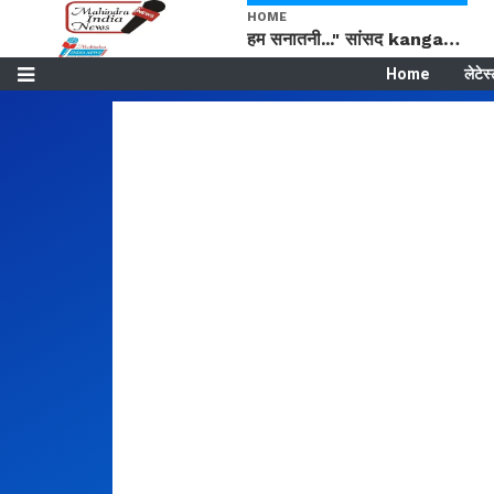
HOME
हम सनातनी..." सांसद kangana Ranaut से क्या बोली लड़की? Viral Jantar-Mantar | CJP protest
Home
लेटेस