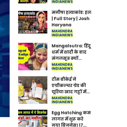
INDIANEWS
Jantar-Mantar |
CJP protest
मनीषा हत्याकांड: हत्या, आत्महत्या या क
| Full Story | Josh
Haryana
MAHENDRA
INDIANEWS
Mangalsutra: हिंदू
धर्म में शादी के बाद
मंगलसूत्र क्यों
पहनती है महिलाएं,
MAHENDRA
INDIANEWS
किसने शुरु की ये
परंपरा
टीम बीकेई ने
एग्रीकल्चर ग्रेड की
यूरिया खाद गट्टों में
बदलकर टेक्निकल
MAHENDRA
INDIANEWS
ग्रेड में बेचने वालों पर
करवाई कार्रवाई:
Egg Hatching कम
लखविंदर सिंह
लागत में शुरू करे
औलख
नया बिजनेस। 17