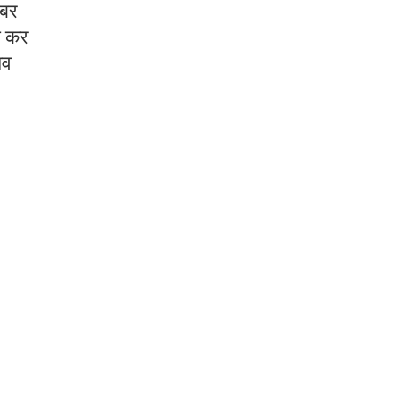
ंबर
ा कर
शव