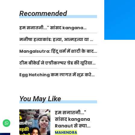
किसानों को मिलेगी 70 % तक सहायता
राशि
Recommended
हम सनातनी..." सांसद kangana
Ranaut से क्या बोली लड़की? Viral
मनीषा हत्याकांड: हत्या, आत्महत्या या कोई बड़ा राज?
Jantar-Mantar | CJP protest
| Full Story | Josh Haryana
Mangalsutra: हिंदू धर्म में शादी के बाद
मंगलसूत्र क्यों पहनती है महिलाएं, किसने
टीम बीकेई ने एग्रीकल्चर ग्रेड की यूरिया
शुरु की ये परंपरा
खाद गट्टों में बदलकर टेक्निकल ग्रेड में
Egg Hatching कम लागत में शुरू करे
बेचने वालों पर करवाई कार्रवाई:
नया बिजनेस। 17 हजार रुपए से शुरू करे।
लखविंदर सिंह औलख
Egg Hatching Machine
You May Like
हम सनातनी..."
सांसद kangana
Ranaut से क्या
बोली लड़की? Viral
MAHENDRA