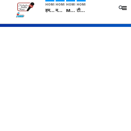
HOME
HOME
HOME
HOME
हम सनातनी..." सांसद kangana Ranaut से क्या बोली लड़की? Viral Jantar-Mantar | CJP protest
मनीषा हत्याकांड: हत्या, आत्महत्या या कोई बड़ा राज? | Full Story | Josh Haryana
Mangalsutra: हिंदू धर्म में शादी के बाद मंगलसूत्र क्यों पहनती है महिलाएं, किसने शुरु की ये परंपरा
टीम बीकेई ने एग्रीकल्चर ग्रेड की यूरिया खाद गट्टों में बदलकर टेक्निकल ग्रेड में बेचने वालों पर करवाई कार्रवाई: लखविंदर सिंह औलख