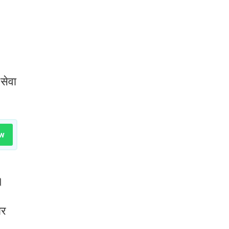
 सेवा
w
।
ार