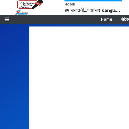
HOME
हम सनातनी..." सांसद kangana Ranaut से क्या बोली लड़की? Viral Jantar-Mantar | CJP protest
Home
लेटेस