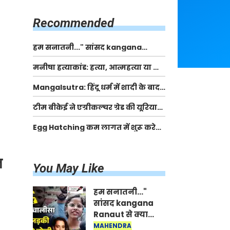
किसानों को मिलेगी 70 % तक सहायता
राशि
Recommended
हम सनातनी..." सांसद kangana
Ranaut से क्या बोली लड़की? Viral
मनीषा हत्याकांड: हत्या, आत्महत्या या कोई बड़ा राज?
Jantar-Mantar | CJP protest
| Full Story | Josh Haryana
Mangalsutra: हिंदू धर्म में शादी के बाद
मंगलसूत्र क्यों पहनती है महिलाएं, किसने
टीम बीकेई ने एग्रीकल्चर ग्रेड की यूरिया
शुरु की ये परंपरा
खाद गट्टों में बदलकर टेक्निकल ग्रेड में
Egg Hatching कम लागत में शुरू करे
बेचने वालों पर करवाई कार्रवाई:
नया बिजनेस। 17 हजार रुपए से शुरू करे।
लखविंदर सिंह औलख
Egg Hatching Machine
त
You May Like
हम सनातनी..."
सांसद kangana
Ranaut से क्या
बोली लड़की? Viral
MAHENDRA