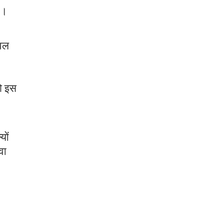
ं।
ेवल
को इस
यों
वा