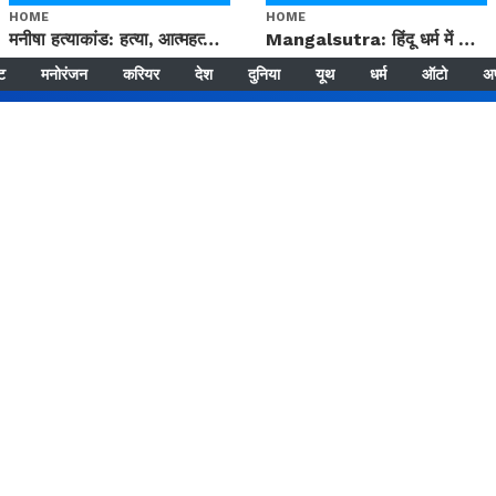
HOME
HOME
मनीषा हत्याकांड: हत्या, आत्महत्या या कोई बड़ा राज? | Full Story | Josh Haryana
Mangalsutra: हिंदू धर्म में शादी के बाद मंगलसूत्र क्यों पहनती है महिलाएं, किसने शुरु की ये परंपरा
्ट
मनोरंजन
करियर
देश
दुनिया
यूथ
धर्म
ऑटो
अ