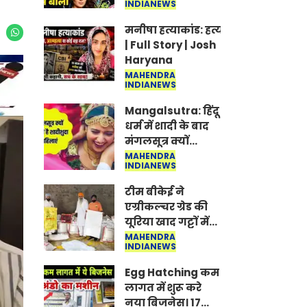
INDIANEWS
Jantar-Mantar |
CJP protest
मनीषा हत्याकांड: हत्या, आत्महत्या या क
| Full Story | Josh
Haryana
MAHENDRA
INDIANEWS
Mangalsutra: हिंदू
धर्म में शादी के बाद
मंगलसूत्र क्यों
पहनती है महिलाएं,
MAHENDRA
INDIANEWS
किसने शुरु की ये
परंपरा
टीम बीकेई ने
एग्रीकल्चर ग्रेड की
यूरिया खाद गट्टों में
बदलकर टेक्निकल
MAHENDRA
INDIANEWS
ग्रेड में बेचने वालों पर
करवाई कार्रवाई:
Egg Hatching कम
लखविंदर सिंह
लागत में शुरू करे
औलख
नया बिजनेस। 17