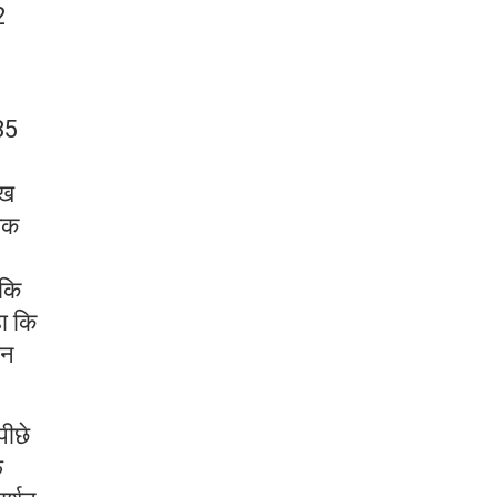
2
85
ाख
षक
 कि
हा कि
ान
पीछे
फ