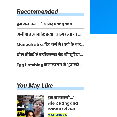
किसानों को मिलेगी 70 % तक सहायता
राशि
Recommended
हम सनातनी..." सांसद kangana
Ranaut से क्या बोली लड़की? Viral
मनीषा हत्याकांड: हत्या, आत्महत्या या कोई बड़ा राज?
Jantar-Mantar | CJP protest
| Full Story | Josh Haryana
Mangalsutra: हिंदू धर्म में शादी के बाद
मंगलसूत्र क्यों पहनती है महिलाएं, किसने
टीम बीकेई ने एग्रीकल्चर ग्रेड की यूरिया
शुरु की ये परंपरा
खाद गट्टों में बदलकर टेक्निकल ग्रेड में
Egg Hatching कम लागत में शुरू करे
बेचने वालों पर करवाई कार्रवाई:
नया बिजनेस। 17 हजार रुपए से शुरू करे।
लखविंदर सिंह औलख
Egg Hatching Machine
You May Like
हम सनातनी..."
सांसद kangana
Ranaut से क्या
बोली लड़की? Viral
MAHENDRA