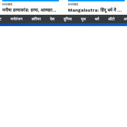
HOME
HOME
मनीषा हत्याकांड: हत्या, आत्महत्या या कोई बड़ा राज? | Full Story | Josh Haryana
Mangalsutra: हिंदू धर्म में शादी के बाद मंगलसूत्र क्यों पहनती है महिलाएं, किसने शुरु की ये परंपरा
्ट
मनोरंजन
करियर
देश
दुनिया
यूथ
धर्म
ऑटो
अ