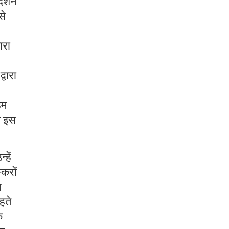
दर्शन
से
ारा
्वारा
हम
ी इस
हें
्करों
े
हते
क