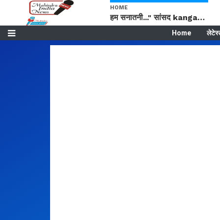
HOME
हम सनातनी..." सांसद kangana Ranaut से क्या बोली लड़की? Viral Jantar-Mantar | CJP protest
Home
लेटेस