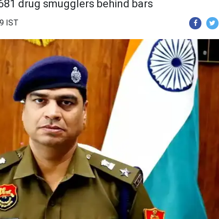
 681 drug smugglers behind bars
39 IST