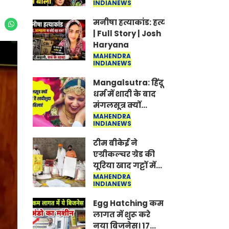
INDIANEWS
Jantar-Mantar |
CJP protest
मनीषा हत्याकांड: हत्या, आत्महत्या या क
| Full Story | Josh
Haryana
MAHENDRA
INDIANEWS
Mangalsutra: हिंदू
धर्म में शादी के बाद
मंगलसूत्र क्यों
पहनती है महिलाएं,
MAHENDRA
INDIANEWS
किसने शुरु की ये
परंपरा
टीम बीकेई ने
एग्रीकल्चर ग्रेड की
यूरिया खाद गट्टों में
बदलकर टेक्निकल
MAHENDRA
INDIANEWS
ग्रेड में बेचने वालों पर
करवाई कार्रवाई:
Egg Hatching कम
लखविंदर सिंह
लागत में शुरू करे
औलख
नया बिजनेस। 17