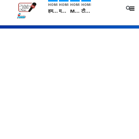
HOME
HOME
HOME
HOME
हम सनातनी..." सांसद kangana Ranaut से क्या बोली लड़की? Viral Jantar-Mantar | CJP protest
मनीषा हत्याकांड: हत्या, आत्महत्या या कोई बड़ा राज? | Full Story | Josh Haryana
Mangalsutra: हिंदू धर्म में शादी के बाद मंगलसूत्र क्यों पहनती है महिलाएं, किसने शुरु की ये परंपरा
टीम बीकेई ने एग्रीकल्चर ग्रेड की यूरिया खाद गट्टों में बदलकर टेक्निकल ग्रेड में बेचने वालों पर करवाई कार्रवाई: लखविंदर सिंह औलख