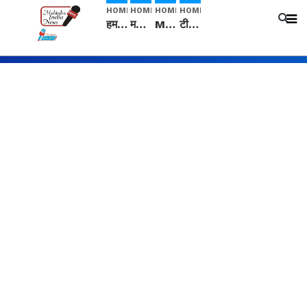
HOME
HOME
HOME
HOME
हम सनातनी..." सांसद kangana Ranaut से क्या बोली लड़की? Viral Jantar-Mantar | CJP protest
मनीषा हत्याकांड: हत्या, आत्महत्या या कोई बड़ा राज? | Full Story | Josh Haryana
Mangalsutra: हिंदू धर्म में शादी के बाद मंगलसूत्र क्यों पहनती है महिलाएं, किसने शुरु की ये परंपरा
टीम बीकेई ने एग्रीकल्चर ग्रेड की यूरिया खाद गट्टों में बदलकर टेक्निकल ग्रेड में बेचने वालों पर करवाई कार्रवाई: लखविंदर सिंह औलख