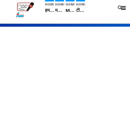
HOME
HOME
HOME
HOME
हम सनातनी..." सांसद kangana Ranaut से क्या बोली लड़की? Viral Jantar-Mantar | CJP protest
मनीषा हत्याकांड: हत्या, आत्महत्या या कोई बड़ा राज? | Full Story | Josh Haryana
Mangalsutra: हिंदू धर्म में शादी के बाद मंगलसूत्र क्यों पहनती है महिलाएं, किसने शुरु की ये परंपरा
टीम बीकेई ने एग्रीकल्चर ग्रेड की यूरिया खाद गट्टों में बदलकर टेक्निकल ग्रेड में बेचने वालों पर करवाई कार्रवाई: लखविंदर सिंह औलख