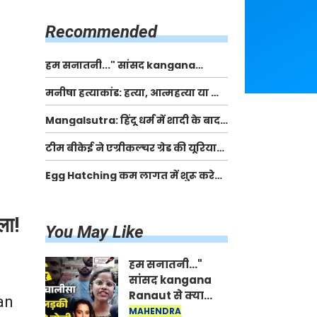
किसानों को मिलेगी 70 % तक सहायता
राशि
Recommended
हम सनातनी..." सांसद kangana
Ranaut से क्या बोली लड़की? Viral
मनीषा हत्याकांड: हत्या, आत्महत्या या कोई बड़ा राज?
Jantar-Mantar | CJP protest
| Full Story | Josh Haryana
Mangalsutra: हिंदू धर्म में शादी के बाद
मंगलसूत्र क्यों पहनती है महिलाएं, किसने
टीम बीकेई ने एग्रीकल्चर ग्रेड की यूरिया
शुरु की ये परंपरा
खाद गट्टों में बदलकर टेक्निकल ग्रेड में
Egg Hatching कम लागत में शुरू करे
बेचने वालों पर करवाई कार्रवाई:
नया बिजनेस। 17 हजार रुपए से शुरू करे।
लखविंदर सिंह औलख
Egg Hatching Machine
ला!
You May Like
हम सनातनी..."
सांसद kangana
Ranaut से क्या
an
बोली लड़की? Viral
MAHENDRA