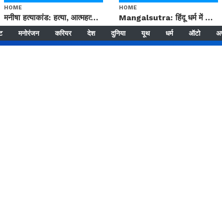
HOME
HOME
मनीषा हत्याकांड: हत्या, आत्महत्या या कोई बड़ा राज? | Full Story | Josh Haryana
Mangalsutra: हिंदू धर्म में शादी के बाद मंगलसूत्र क्यों पहनती है महिलाएं, किसने शुरु की ये परंपरा
्ट
मनोरंजन
करियर
देश
दुनिया
यूथ
धर्म
ऑटो
अ