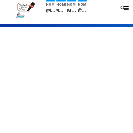
HOME
HOME
HOME
HOME
हम सनातनी..." सांसद kangana Ranaut से क्या बोली लड़की? Viral Jantar-Mantar | CJP protest
मनीषा हत्याकांड: हत्या, आत्महत्या या कोई बड़ा राज? | Full Story | Josh Haryana
Mangalsutra: हिंदू धर्म में शादी के बाद मंगलसूत्र क्यों पहनती है महिलाएं, किसने शुरु की ये परंपरा
टीम बीकेई ने एग्रीकल्चर ग्रेड की यूरिया खाद गट्टों में बदलकर टेक्निकल ग्रेड में बेचने वालों पर करवाई कार्रवाई: लखविंदर सिंह औलख