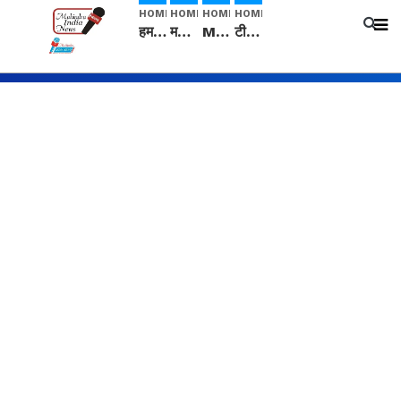
HOME
HOME
HOME
HOME
हम सनातनी..." सांसद kangana Ranaut से क्या बोली लड़की? Viral Jantar-Mantar | CJP protest
मनीषा हत्याकांड: हत्या, आत्महत्या या कोई बड़ा राज? | Full Story | Josh Haryana
Mangalsutra: हिंदू धर्म में शादी के बाद मंगलसूत्र क्यों पहनती है महिलाएं, किसने शुरु की ये परंपरा
टीम बीकेई ने एग्रीकल्चर ग्रेड की यूरिया खाद गट्टों में बदलकर टेक्निकल ग्रेड में बेचने वालों पर करवाई कार्रवाई: लखविंदर सिंह औलख