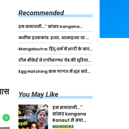
किसानों को मिलेगी 70 % तक सहायता
राशि
Recommended
हम सनातनी..." सांसद kangana
Ranaut से क्या बोली लड़की? Viral
मनीषा हत्याकांड: हत्या, आत्महत्या या कोई बड़ा राज?
Jantar-Mantar | CJP protest
| Full Story | Josh Haryana
Mangalsutra: हिंदू धर्म में शादी के बाद
मंगलसूत्र क्यों पहनती है महिलाएं, किसने
टीम बीकेई ने एग्रीकल्चर ग्रेड की यूरिया
शुरु की ये परंपरा
खाद गट्टों में बदलकर टेक्निकल ग्रेड में
Egg Hatching कम लागत में शुरू करे
बेचने वालों पर करवाई कार्रवाई:
नया बिजनेस। 17 हजार रुपए से शुरू करे।
लखविंदर सिंह औलख
Egg Hatching Machine
वास
You May Like
हम सनातनी..."
सांसद kangana
Ranaut से क्या
बोली लड़की? Viral
MAHENDRA