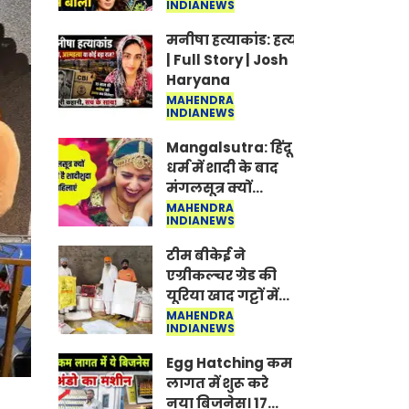
INDIANEWS
Jantar-Mantar |
CJP protest
मनीषा हत्याकांड: हत्या, आत्महत्या या क
| Full Story | Josh
Haryana
MAHENDRA
INDIANEWS
Mangalsutra: हिंदू
धर्म में शादी के बाद
मंगलसूत्र क्यों
पहनती है महिलाएं,
MAHENDRA
INDIANEWS
किसने शुरु की ये
परंपरा
टीम बीकेई ने
एग्रीकल्चर ग्रेड की
यूरिया खाद गट्टों में
बदलकर टेक्निकल
MAHENDRA
INDIANEWS
ग्रेड में बेचने वालों पर
करवाई कार्रवाई:
Egg Hatching कम
लखविंदर सिंह
लागत में शुरू करे
औलख
नया बिजनेस। 17