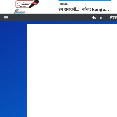
HOME
हम सनातनी..." सांसद kangana Ranaut से क्या बोली लड़की? Viral Jantar-Mantar | CJP protest
Home
लेटेस