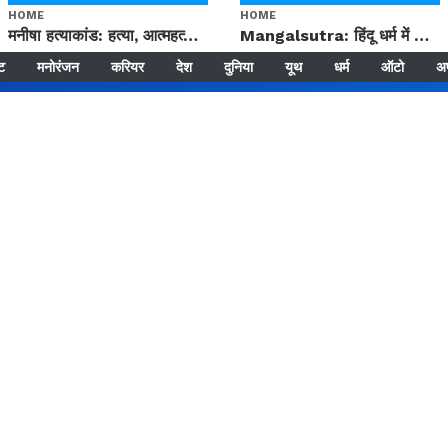
HOME
HOME
मनीषा हत्याकांड: हत्या, आत्महत्या या कोई बड़ा राज? | Full Story | Josh Haryana
Mangalsutra: हिंदू धर्म में शादी के बाद मंगलसूत्र क्यों पहनती है महिलाएं, किसने शुरु की ये परंपरा
्ट
मनोरंजन
करियर
देश
दुनिया
यूथ
धर्म
ऑटो
अ