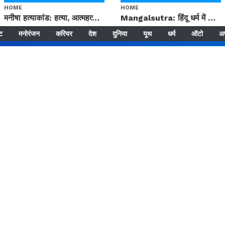
HOME
HOME
मनीषा हत्याकांड: हत्या, आत्महत्या या कोई बड़ा राज? | Full Story | Josh Haryana
Mangalsutra: हिंदू धर्म में शादी के बाद मंगलसूत्र क्यों पहनती है महिलाएं, किसने शुरु की ये परंपरा
्ट
मनोरंजन
करियर
देश
दुनिया
यूथ
धर्म
ऑटो
अ