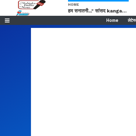
HOME
हम सनातनी..." सांसद kangana Ranaut से क्या बोली लड़की? Viral Jantar-Mantar | CJP protest
Home
लेटेस