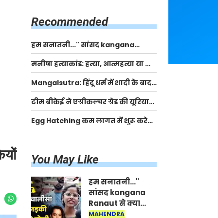
किसानों को मिलेगी 70 % तक सहायता
राशि
Recommended
हम सनातनी..." सांसद kangana
Ranaut से क्या बोली लड़की? Viral
मनीषा हत्याकांड: हत्या, आत्महत्या या कोई बड़ा राज?
Jantar-Mantar | CJP protest
| Full Story | Josh Haryana
Mangalsutra: हिंदू धर्म में शादी के बाद
मंगलसूत्र क्यों पहनती है महिलाएं, किसने
टीम बीकेई ने एग्रीकल्चर ग्रेड की यूरिया
शुरु की ये परंपरा
खाद गट्टों में बदलकर टेक्निकल ग्रेड में
Egg Hatching कम लागत में शुरू करे
बेचने वालों पर करवाई कार्रवाई:
नया बिजनेस। 17 हजार रुपए से शुरू करे।
लखविंदर सिंह औलख
Egg Hatching Machine
यों
You May Like
हम सनातनी..."
सांसद kangana
Ranaut से क्या
बोली लड़की? Viral
MAHENDRA