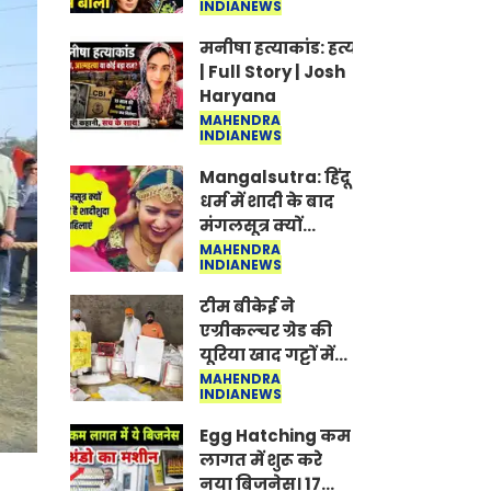
INDIANEWS
Jantar-Mantar |
CJP protest
मनीषा हत्याकांड: हत्या, आत्महत्या या क
| Full Story | Josh
Haryana
MAHENDRA
INDIANEWS
Mangalsutra: हिंदू
धर्म में शादी के बाद
मंगलसूत्र क्यों
पहनती है महिलाएं,
MAHENDRA
INDIANEWS
किसने शुरु की ये
परंपरा
टीम बीकेई ने
एग्रीकल्चर ग्रेड की
यूरिया खाद गट्टों में
बदलकर टेक्निकल
MAHENDRA
INDIANEWS
ग्रेड में बेचने वालों पर
करवाई कार्रवाई:
Egg Hatching कम
लखविंदर सिंह
लागत में शुरू करे
औलख
नया बिजनेस। 17