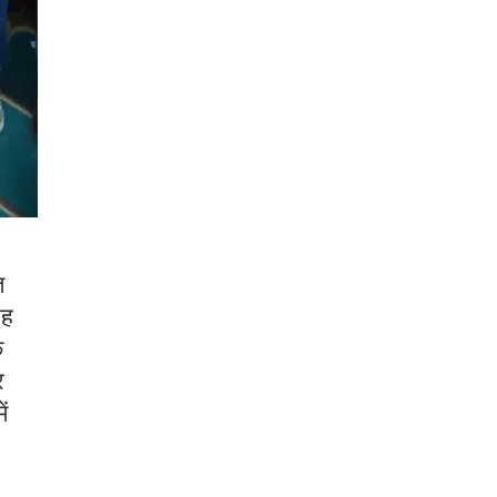
त
ंह
े
र
ं