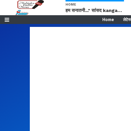
HOME
हम सनातनी..." सांसद kangana Ranaut से क्या बोली लड़की? Viral Jantar-Mantar | CJP protest
Home
लेटेस