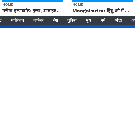
HOME
HOME
मनीषा हत्याकांड: हत्या, आत्महत्या या कोई बड़ा राज? | Full Story | Josh Haryana
Mangalsutra: हिंदू धर्म में शादी के बाद मंगलसूत्र क्यों पहनती है महिलाएं, किसने शुरु की ये परंपरा
्ट
मनोरंजन
करियर
देश
दुनिया
यूथ
धर्म
ऑटो
अ