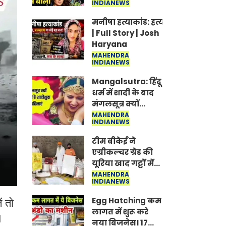
INDIANEWS
Jantar-Mantar |
CJP protest
मनीषा हत्याकांड: हत्या, आत्महत्या या क
| Full Story | Josh
Haryana
MAHENDRA
INDIANEWS
Mangalsutra: हिंदू
धर्म में शादी के बाद
मंगलसूत्र क्यों
पहनती है महिलाएं,
MAHENDRA
INDIANEWS
किसने शुरु की ये
परंपरा
टीम बीकेई ने
एग्रीकल्चर ग्रेड की
यूरिया खाद गट्टों में
बदलकर टेक्निकल
MAHENDRA
INDIANEWS
ग्रेड में बेचने वालों पर
करवाई कार्रवाई:
Egg Hatching कम
ं तो
लखविंदर सिंह
लागत में शुरू करे
।
औलख
नया बिजनेस। 17