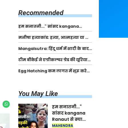
किसानों को मिलेगी 70 % तक सहायता
राशि
Recommended
हम सनातनी..." सांसद kangana
Ranaut से क्या बोली लड़की? Viral
मनीषा हत्याकांड: हत्या, आत्महत्या या कोई बड़ा राज?
Jantar-Mantar | CJP protest
| Full Story | Josh Haryana
Mangalsutra: हिंदू धर्म में शादी के बाद
मंगलसूत्र क्यों पहनती है महिलाएं, किसने
टीम बीकेई ने एग्रीकल्चर ग्रेड की यूरिया
शुरु की ये परंपरा
खाद गट्टों में बदलकर टेक्निकल ग्रेड में
Egg Hatching कम लागत में शुरू करे
बेचने वालों पर करवाई कार्रवाई:
नया बिजनेस। 17 हजार रुपए से शुरू करे।
लखविंदर सिंह औलख
Egg Hatching Machine
You May Like
हम सनातनी..."
सांसद kangana
Ranaut से क्या
बोली लड़की? Viral
MAHENDRA