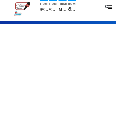
HOME
HOME
HOME
HOME
हम सनातनी..." सांसद kangana Ranaut से क्या बोली लड़की? Viral Jantar-Mantar | CJP protest
मनीषा हत्याकांड: हत्या, आत्महत्या या कोई बड़ा राज? | Full Story | Josh Haryana
Mangalsutra: हिंदू धर्म में शादी के बाद मंगलसूत्र क्यों पहनती है महिलाएं, किसने शुरु की ये परंपरा
टीम बीकेई ने एग्रीकल्चर ग्रेड की यूरिया खाद गट्टों में बदलकर टेक्निकल ग्रेड में बेचने वालों पर करवाई कार्रवाई: लखविंदर सिंह औलख