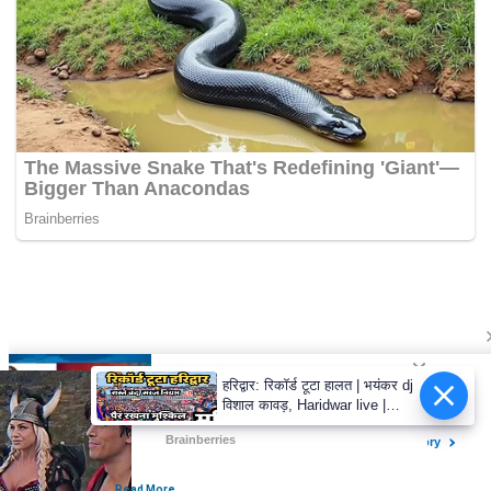
हरिद्वार: रिकॉर्ड टूटा हालत | भयंकर dj
विशाल कावड़, Haridwar live |
Kawad mela haridwar,Har ki
paudi