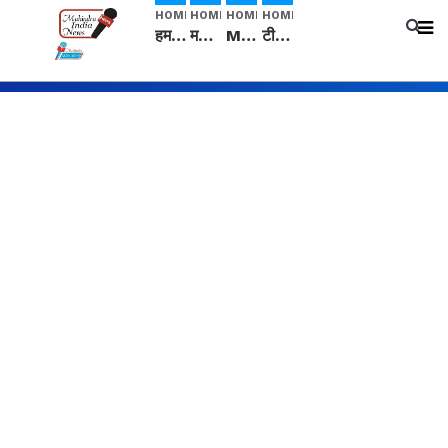
HOME
HOME
HOME
HOME
हम सनातनी..." सांसद kangana Ranaut से क्या बोली लड़की? Viral Jantar-Mantar | CJP protest
मनीषा हत्याकांड: हत्या, आत्महत्या या कोई बड़ा राज? | Full Story | Josh Haryana
Mangalsutra: हिंदू धर्म में शादी के बाद मंगलसूत्र क्यों पहनती है महिलाएं, किसने शुरु की ये परंपरा
टीम बीकेई ने एग्रीकल्चर ग्रेड की यूरिया खाद गट्टों में बदलकर टेक्निकल ग्रेड में बेचने वालों पर करवाई कार्रवाई: लखविंदर सिंह औलख