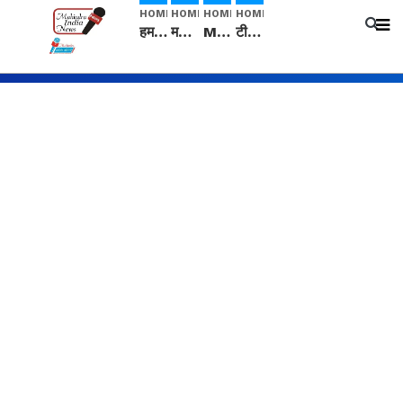
HOME
HOME
HOME
HOME
हम सनातनी..." सांसद kangana Ranaut से क्या बोली लड़की? Viral Jantar-Mantar | CJP protest
मनीषा हत्याकांड: हत्या, आत्महत्या या कोई बड़ा राज? | Full Story | Josh Haryana
Mangalsutra: हिंदू धर्म में शादी के बाद मंगलसूत्र क्यों पहनती है महिलाएं, किसने शुरु की ये परंपरा
टीम बीकेई ने एग्रीकल्चर ग्रेड की यूरिया खाद गट्टों में बदलकर टेक्निकल ग्रेड में बेचने वालों पर करवाई कार्रवाई: लखविंदर सिंह औलख