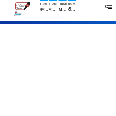
HOME
HOME
HOME
HOME
हम सनातनी..." सांसद kangana Ranaut से क्या बोली लड़की? Viral Jantar-Mantar | CJP protest
मनीषा हत्याकांड: हत्या, आत्महत्या या कोई बड़ा राज? | Full Story | Josh Haryana
Mangalsutra: हिंदू धर्म में शादी के बाद मंगलसूत्र क्यों पहनती है महिलाएं, किसने शुरु की ये परंपरा
टीम बीकेई ने एग्रीकल्चर ग्रेड की यूरिया खाद गट्टों में बदलकर टेक्निकल ग्रेड में बेचने वालों पर करवाई कार्रवाई: लखविंदर सिंह औलख