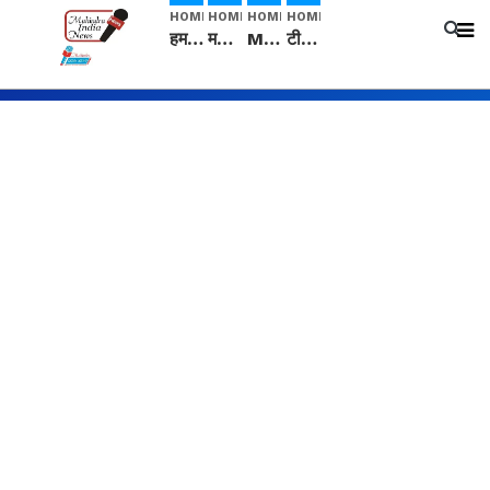
HOME
HOME
HOME
HOME
हम सनातनी..." सांसद kangana Ranaut से क्या बोली लड़की? Viral Jantar-Mantar | CJP protest
मनीषा हत्याकांड: हत्या, आत्महत्या या कोई बड़ा राज? | Full Story | Josh Haryana
Mangalsutra: हिंदू धर्म में शादी के बाद मंगलसूत्र क्यों पहनती है महिलाएं, किसने शुरु की ये परंपरा
टीम बीकेई ने एग्रीकल्चर ग्रेड की यूरिया खाद गट्टों में बदलकर टेक्निकल ग्रेड में बेचने वालों पर करवाई कार्रवाई: लखविंदर सिंह औलख