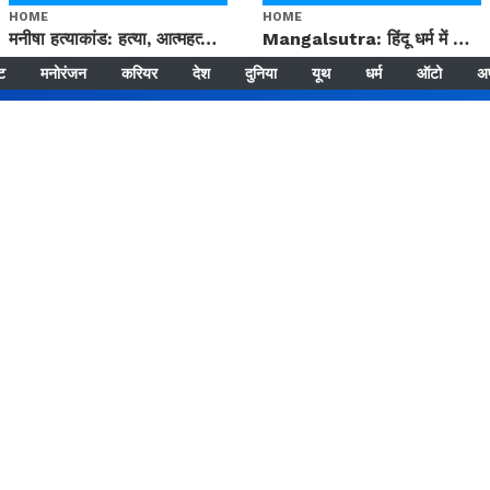
HOME
HOME
मनीषा हत्याकांड: हत्या, आत्महत्या या कोई बड़ा राज? | Full Story | Josh Haryana
Mangalsutra: हिंदू धर्म में शादी के बाद मंगलसूत्र क्यों पहनती है महिलाएं, किसने शुरु की ये परंपरा
्ट
मनोरंजन
करियर
देश
दुनिया
यूथ
धर्म
ऑटो
अ