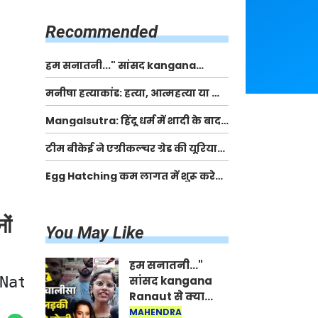
किसानों को मिलेगी 70 % तक सहायता
राशि
Recommended
हम सनातनी..." सांसद kangana
Ranaut से क्या बोली लड़की? Viral
मनीषा हत्याकांड: हत्या, आत्महत्या या कोई बड़ा राज?
Jantar-Mantar | CJP protest
| Full Story | Josh Haryana
Mangalsutra: हिंदू धर्म में शादी के बाद
मंगलसूत्र क्यों पहनती है महिलाएं, किसने
टीम बीकेई ने एग्रीकल्चर ग्रेड की यूरिया
शुरु की ये परंपरा
खाद गट्टों में बदलकर टेक्निकल ग्रेड में
Egg Hatching कम लागत में शुरू करे
बेचने वालों पर करवाई कार्रवाई:
नया बिजनेस। 17 हजार रुपए से शुरू करे।
लखविंदर सिंह औलख
Egg Hatching Machine
ों
You May Like
हम सनातनी..."
Nathusari Kala; devotees danced to
सांसद kangana
Ranaut से क्या
बोली लड़की? Viral
MAHENDRA