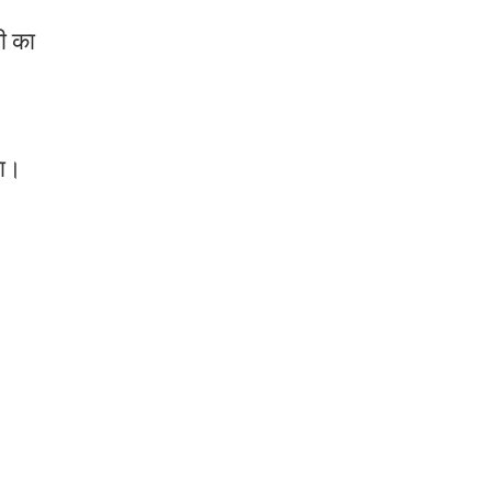
ी का
गया।