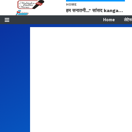
HOME
हम सनातनी..." सांसद kangana Ranaut से क्या बोली लड़की? Viral Jantar-Mantar | CJP protest
Home
लेटेस