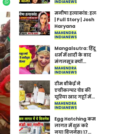
INDIANEWS
Jantar-Mantar |
CJP protest
मनीषा हत्याकांड: हत्या, आत्महत्या या क
| Full Story | Josh
Haryana
MAHENDRA
INDIANEWS
Mangalsutra: हिंदू
धर्म में शादी के बाद
मंगलसूत्र क्यों
पहनती है महिलाएं,
MAHENDRA
INDIANEWS
किसने शुरु की ये
परंपरा
टीम बीकेई ने
एग्रीकल्चर ग्रेड की
यूरिया खाद गट्टों में
बदलकर टेक्निकल
MAHENDRA
INDIANEWS
ग्रेड में बेचने वालों पर
करवाई कार्रवाई:
Egg Hatching कम
लखविंदर सिंह
लागत में शुरू करे
औलख
नया बिजनेस। 17