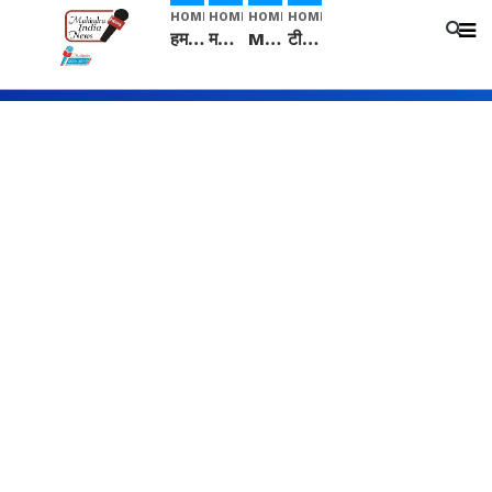
HOME
HOME
HOME
HOME
हम सनातनी..." सांसद kangana Ranaut से क्या बोली लड़की? Viral Jantar-Mantar | CJP protest
मनीषा हत्याकांड: हत्या, आत्महत्या या कोई बड़ा राज? | Full Story | Josh Haryana
Mangalsutra: हिंदू धर्म में शादी के बाद मंगलसूत्र क्यों पहनती है महिलाएं, किसने शुरु की ये परंपरा
टीम बीकेई ने एग्रीकल्चर ग्रेड की यूरिया खाद गट्टों में बदलकर टेक्निकल ग्रेड में बेचने वालों पर करवाई कार्रवाई: लखविंदर सिंह औलख