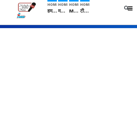
HOME
HOME
HOME
HOME
हम सनातनी..." सांसद kangana Ranaut से क्या बोली लड़की? Viral Jantar-Mantar | CJP protest
मनीषा हत्याकांड: हत्या, आत्महत्या या कोई बड़ा राज? | Full Story | Josh Haryana
Mangalsutra: हिंदू धर्म में शादी के बाद मंगलसूत्र क्यों पहनती है महिलाएं, किसने शुरु की ये परंपरा
टीम बीकेई ने एग्रीकल्चर ग्रेड की यूरिया खाद गट्टों में बदलकर टेक्निकल ग्रेड में बेचने वालों पर करवाई कार्रवाई: लखविंदर सिंह औलख