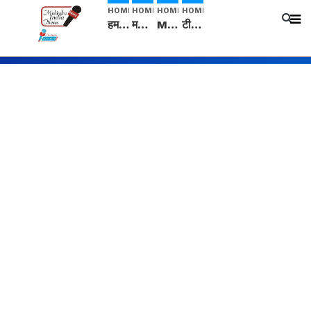
HOME
HOME
HOME
HOME
हम सनातनी..." सांसद kangana Ranaut से क्या बोली लड़की? Viral Jantar-Mantar | CJP protest
मनीषा हत्याकांड: हत्या, आत्महत्या या कोई बड़ा राज? | Full Story | Josh Haryana
Mangalsutra: हिंदू धर्म में शादी के बाद मंगलसूत्र क्यों पहनती है महिलाएं, किसने शुरु की ये परंपरा
टीम बीकेई ने एग्रीकल्चर ग्रेड की यूरिया खाद गट्टों में बदलकर टेक्निकल ग्रेड में बेचने वालों पर करवाई कार्रवाई: लखविंदर सिंह औलख