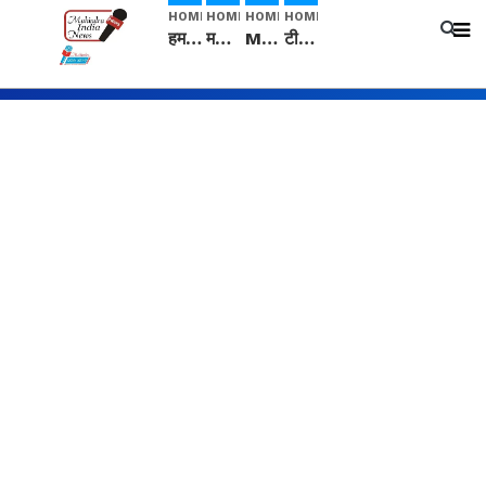
HOME
HOME
HOME
HOME
हम सनातनी..." सांसद kangana Ranaut से क्या बोली लड़की? Viral Jantar-Mantar | CJP protest
मनीषा हत्याकांड: हत्या, आत्महत्या या कोई बड़ा राज? | Full Story | Josh Haryana
Mangalsutra: हिंदू धर्म में शादी के बाद मंगलसूत्र क्यों पहनती है महिलाएं, किसने शुरु की ये परंपरा
टीम बीकेई ने एग्रीकल्चर ग्रेड की यूरिया खाद गट्टों में बदलकर टेक्निकल ग्रेड में बेचने वालों पर करवाई कार्रवाई: लखविंदर सिंह औलख