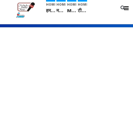
HOME
HOME
HOME
HOME
हम सनातनी..." सांसद kangana Ranaut से क्या बोली लड़की? Viral Jantar-Mantar | CJP protest
मनीषा हत्याकांड: हत्या, आत्महत्या या कोई बड़ा राज? | Full Story | Josh Haryana
Mangalsutra: हिंदू धर्म में शादी के बाद मंगलसूत्र क्यों पहनती है महिलाएं, किसने शुरु की ये परंपरा
टीम बीकेई ने एग्रीकल्चर ग्रेड की यूरिया खाद गट्टों में बदलकर टेक्निकल ग्रेड में बेचने वालों पर करवाई कार्रवाई: लखविंदर सिंह औलख