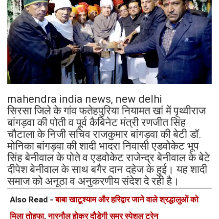
mahendra india news, new delhi
सिरसा जिले के गांव फतेहपुरिया नियामत खां में पृथ्वीराज
बांगड़वा की पोती व पूर्व कैबिनेट मंत्री रणजीत सिंह
चौटाला के निजी सचिव राजकुमार बांगड़वा की बेटी डॉ.
मोनिका बांगड़वा की शादी भादरा निवासी एडवोकेट भूप
सिंह बेनीवाल के पोते व एडवोकेट राजेन्द्र बेनीवाल के बेटे
दीपेश बेनीवाल के साथ बगैर दान दहेज के हुई। यह शादी
समाज को अनूठा व अनुकरणीय संदेश दे रही है।
Also Read -
बाबा खाटूश्याम और हरिद्वार जाने वाले श्रद्धालुओं को
मिला तोहफा, नारनौल होकर दौड़ेगी समर स्पेशल ट्रेन