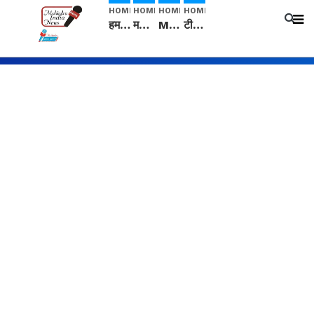
HOME
HOME
HOME
HOME
हम सनातनी..." सांसद kangana Ranaut से क्या बोली लड़की? Viral Jantar-Mantar | CJP protest
मनीषा हत्याकांड: हत्या, आत्महत्या या कोई बड़ा राज? | Full Story | Josh Haryana
Mangalsutra: हिंदू धर्म में शादी के बाद मंगलसूत्र क्यों पहनती है महिलाएं, किसने शुरु की ये परंपरा
टीम बीकेई ने एग्रीकल्चर ग्रेड की यूरिया खाद गट्टों में बदलकर टेक्निकल ग्रेड में बेचने वालों पर करवाई कार्रवाई: लखविंदर सिंह औलख