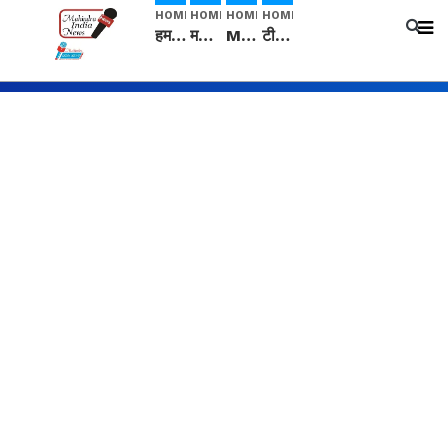
HOME
HOME
HOME
HOME
हम सनातनी..." सांसद kangana Ranaut से क्या बोली लड़की? Viral Jantar-Mantar | CJP protest
मनीषा हत्याकांड: हत्या, आत्महत्या या कोई बड़ा राज? | Full Story | Josh Haryana
Mangalsutra: हिंदू धर्म में शादी के बाद मंगलसूत्र क्यों पहनती है महिलाएं, किसने शुरु की ये परंपरा
टीम बीकेई ने एग्रीकल्चर ग्रेड की यूरिया खाद गट्टों में बदलकर टेक्निकल ग्रेड में बेचने वालों पर करवाई कार्रवाई: लखविंदर सिंह औलख