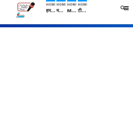
HOME
HOME
HOME
HOME
हम सनातनी..." सांसद kangana Ranaut से क्या बोली लड़की? Viral Jantar-Mantar | CJP protest
मनीषा हत्याकांड: हत्या, आत्महत्या या कोई बड़ा राज? | Full Story | Josh Haryana
Mangalsutra: हिंदू धर्म में शादी के बाद मंगलसूत्र क्यों पहनती है महिलाएं, किसने शुरु की ये परंपरा
टीम बीकेई ने एग्रीकल्चर ग्रेड की यूरिया खाद गट्टों में बदलकर टेक्निकल ग्रेड में बेचने वालों पर करवाई कार्रवाई: लखविंदर सिंह औलख