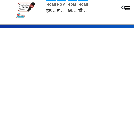
HOME
HOME
HOME
HOME
हम सनातनी..." सांसद kangana Ranaut से क्या बोली लड़की? Viral Jantar-Mantar | CJP protest
मनीषा हत्याकांड: हत्या, आत्महत्या या कोई बड़ा राज? | Full Story | Josh Haryana
Mangalsutra: हिंदू धर्म में शादी के बाद मंगलसूत्र क्यों पहनती है महिलाएं, किसने शुरु की ये परंपरा
टीम बीकेई ने एग्रीकल्चर ग्रेड की यूरिया खाद गट्टों में बदलकर टेक्निकल ग्रेड में बेचने वालों पर करवाई कार्रवाई: लखविंदर सिंह औलख