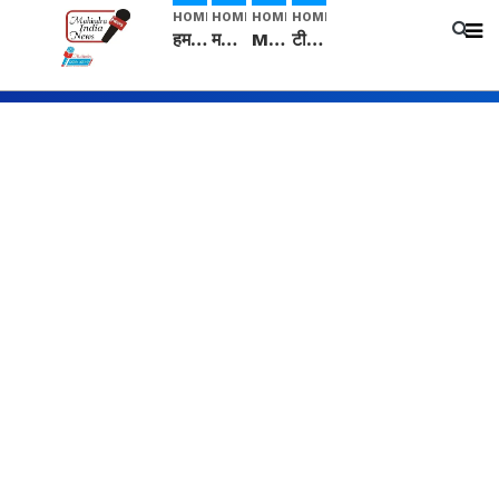
HOME
HOME
HOME
HOME
हम सनातनी..." सांसद kangana Ranaut से क्या बोली लड़की? Viral Jantar-Mantar | CJP protest
मनीषा हत्याकांड: हत्या, आत्महत्या या कोई बड़ा राज? | Full Story | Josh Haryana
Mangalsutra: हिंदू धर्म में शादी के बाद मंगलसूत्र क्यों पहनती है महिलाएं, किसने शुरु की ये परंपरा
टीम बीकेई ने एग्रीकल्चर ग्रेड की यूरिया खाद गट्टों में बदलकर टेक्निकल ग्रेड में बेचने वालों पर करवाई कार्रवाई: लखविंदर सिंह औलख