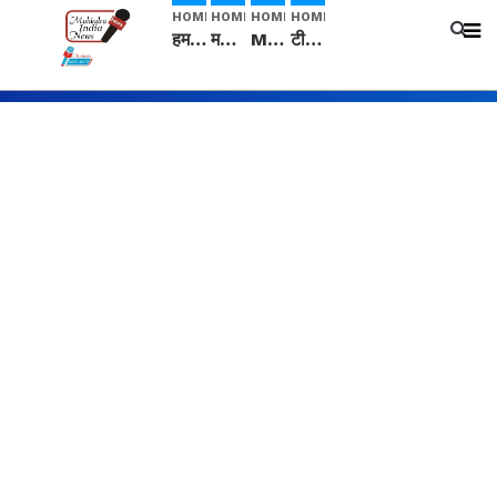
HOME
HOME
HOME
HOME
हम सनातनी..." सांसद kangana Ranaut से क्या बोली लड़की? Viral Jantar-Mantar | CJP protest
मनीषा हत्याकांड: हत्या, आत्महत्या या कोई बड़ा राज? | Full Story | Josh Haryana
Mangalsutra: हिंदू धर्म में शादी के बाद मंगलसूत्र क्यों पहनती है महिलाएं, किसने शुरु की ये परंपरा
टीम बीकेई ने एग्रीकल्चर ग्रेड की यूरिया खाद गट्टों में बदलकर टेक्निकल ग्रेड में बेचने वालों पर करवाई कार्रवाई: लखविंदर सिंह औलख