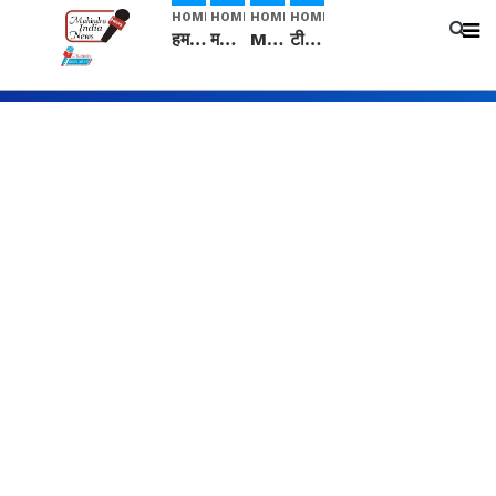
HOME
HOME
HOME
HOME
हम सनातनी..." सांसद kangana Ranaut से क्या बोली लड़की? Viral Jantar-Mantar | CJP protest
मनीषा हत्याकांड: हत्या, आत्महत्या या कोई बड़ा राज? | Full Story | Josh Haryana
Mangalsutra: हिंदू धर्म में शादी के बाद मंगलसूत्र क्यों पहनती है महिलाएं, किसने शुरु की ये परंपरा
टीम बीकेई ने एग्रीकल्चर ग्रेड की यूरिया खाद गट्टों में बदलकर टेक्निकल ग्रेड में बेचने वालों पर करवाई कार्रवाई: लखविंदर सिंह औलख