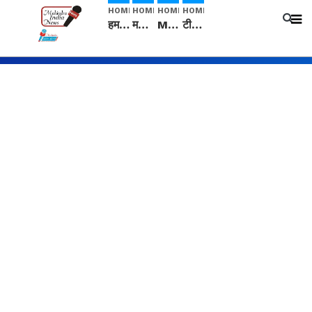
HOME
HOME
HOME
HOME
हम सनातनी..." सांसद kangana Ranaut से क्या बोली लड़की? Viral Jantar-Mantar | CJP protest
मनीषा हत्याकांड: हत्या, आत्महत्या या कोई बड़ा राज? | Full Story | Josh Haryana
Mangalsutra: हिंदू धर्म में शादी के बाद मंगलसूत्र क्यों पहनती है महिलाएं, किसने शुरु की ये परंपरा
टीम बीकेई ने एग्रीकल्चर ग्रेड की यूरिया खाद गट्टों में बदलकर टेक्निकल ग्रेड में बेचने वालों पर करवाई कार्रवाई: लखविंदर सिंह औलख