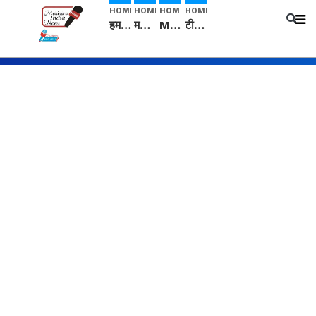
HOME
HOME
HOME
HOME
हम सनातनी..." सांसद kangana Ranaut से क्या बोली लड़की? Viral Jantar-Mantar | CJP protest
मनीषा हत्याकांड: हत्या, आत्महत्या या कोई बड़ा राज? | Full Story | Josh Haryana
Mangalsutra: हिंदू धर्म में शादी के बाद मंगलसूत्र क्यों पहनती है महिलाएं, किसने शुरु की ये परंपरा
टीम बीकेई ने एग्रीकल्चर ग्रेड की यूरिया खाद गट्टों में बदलकर टेक्निकल ग्रेड में बेचने वालों पर करवाई कार्रवाई: लखविंदर सिंह औलख