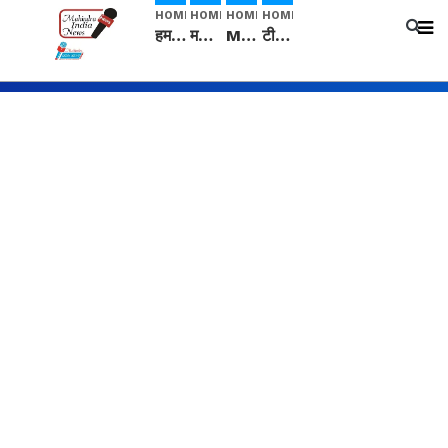
HOME
HOME
HOME
HOME
हम सनातनी..." सांसद kangana Ranaut से क्या बोली लड़की? Viral Jantar-Mantar | CJP protest
मनीषा हत्याकांड: हत्या, आत्महत्या या कोई बड़ा राज? | Full Story | Josh Haryana
Mangalsutra: हिंदू धर्म में शादी के बाद मंगलसूत्र क्यों पहनती है महिलाएं, किसने शुरु की ये परंपरा
टीम बीकेई ने एग्रीकल्चर ग्रेड की यूरिया खाद गट्टों में बदलकर टेक्निकल ग्रेड में बेचने वालों पर करवाई कार्रवाई: लखविंदर सिंह औलख