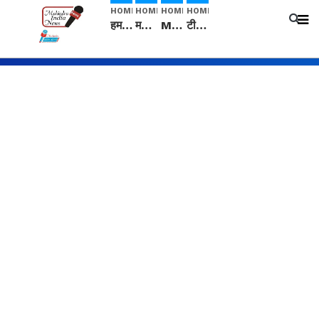
HOME
HOME
HOME
HOME
हम सनातनी..." सांसद kangana Ranaut से क्या बोली लड़की? Viral Jantar-Mantar | CJP protest
मनीषा हत्याकांड: हत्या, आत्महत्या या कोई बड़ा राज? | Full Story | Josh Haryana
Mangalsutra: हिंदू धर्म में शादी के बाद मंगलसूत्र क्यों पहनती है महिलाएं, किसने शुरु की ये परंपरा
टीम बीकेई ने एग्रीकल्चर ग्रेड की यूरिया खाद गट्टों में बदलकर टेक्निकल ग्रेड में बेचने वालों पर करवाई कार्रवाई: लखविंदर सिंह औलख