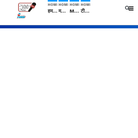
HOME
HOME
HOME
HOME
हम सनातनी..." सांसद kangana Ranaut से क्या बोली लड़की? Viral Jantar-Mantar | CJP protest
मनीषा हत्याकांड: हत्या, आत्महत्या या कोई बड़ा राज? | Full Story | Josh Haryana
Mangalsutra: हिंदू धर्म में शादी के बाद मंगलसूत्र क्यों पहनती है महिलाएं, किसने शुरु की ये परंपरा
टीम बीकेई ने एग्रीकल्चर ग्रेड की यूरिया खाद गट्टों में बदलकर टेक्निकल ग्रेड में बेचने वालों पर करवाई कार्रवाई: लखविंदर सिंह औलख