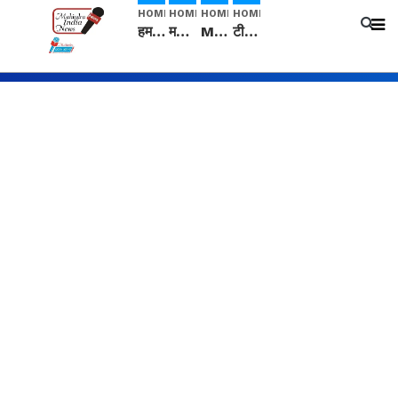
HOME
HOME
HOME
HOME
हम सनातनी..." सांसद kangana Ranaut से क्या बोली लड़की? Viral Jantar-Mantar | CJP protest
मनीषा हत्याकांड: हत्या, आत्महत्या या कोई बड़ा राज? | Full Story | Josh Haryana
Mangalsutra: हिंदू धर्म में शादी के बाद मंगलसूत्र क्यों पहनती है महिलाएं, किसने शुरु की ये परंपरा
टीम बीकेई ने एग्रीकल्चर ग्रेड की यूरिया खाद गट्टों में बदलकर टेक्निकल ग्रेड में बेचने वालों पर करवाई कार्रवाई: लखविंदर सिंह औलख