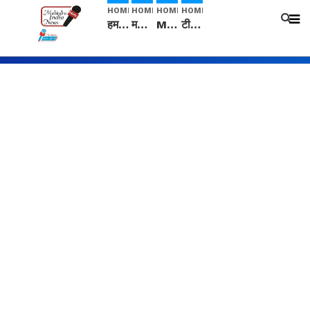
HOME
HOME
HOME
HOME
हम सनातनी..." सांसद kangana Ranaut से क्या बोली लड़की? Viral Jantar-Mantar | CJP protest
मनीषा हत्याकांड: हत्या, आत्महत्या या कोई बड़ा राज? | Full Story | Josh Haryana
Mangalsutra: हिंदू धर्म में शादी के बाद मंगलसूत्र क्यों पहनती है महिलाएं, किसने शुरु की ये परंपरा
टीम बीकेई ने एग्रीकल्चर ग्रेड की यूरिया खाद गट्टों में बदलकर टेक्निकल ग्रेड में बेचने वालों पर करवाई कार्रवाई: लखविंदर सिंह औलख