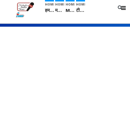
HOME
HOME
HOME
HOME
हम सनातनी..." सांसद kangana Ranaut से क्या बोली लड़की? Viral Jantar-Mantar | CJP protest
मनीषा हत्याकांड: हत्या, आत्महत्या या कोई बड़ा राज? | Full Story | Josh Haryana
Mangalsutra: हिंदू धर्म में शादी के बाद मंगलसूत्र क्यों पहनती है महिलाएं, किसने शुरु की ये परंपरा
टीम बीकेई ने एग्रीकल्चर ग्रेड की यूरिया खाद गट्टों में बदलकर टेक्निकल ग्रेड में बेचने वालों पर करवाई कार्रवाई: लखविंदर सिंह औलख