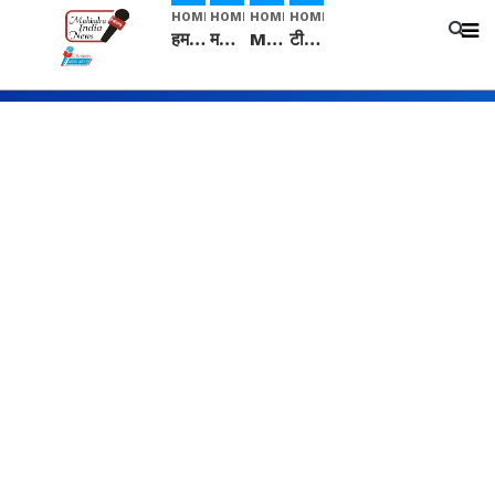
HOME
HOME
HOME
HOME
हम सनातनी..." सांसद kangana Ranaut से क्या बोली लड़की? Viral Jantar-Mantar | CJP protest
मनीषा हत्याकांड: हत्या, आत्महत्या या कोई बड़ा राज? | Full Story | Josh Haryana
Mangalsutra: हिंदू धर्म में शादी के बाद मंगलसूत्र क्यों पहनती है महिलाएं, किसने शुरु की ये परंपरा
टीम बीकेई ने एग्रीकल्चर ग्रेड की यूरिया खाद गट्टों में बदलकर टेक्निकल ग्रेड में बेचने वालों पर करवाई कार्रवाई: लखविंदर सिंह औलख