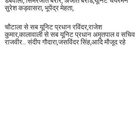
डबवाली, सिमरजीत बरार, अजीत बराड,यूनिट चेयरमैन
सुरेश कड़वासरा, भूपेंद्र मेहता,
चौटाला से सब यूनिट प्रधान रविंदर,राजेश
कुमार,कालावाली से सब यूनिट प्रधान अमृतपाल व सचिव
राजवीर.. संदीप गौदारा,जसविंदर सिंह,आदि मौजूद रहे