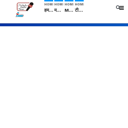
HOME
HOME
HOME
HOME
हम सनातनी..." सांसद kangana Ranaut से क्या बोली लड़की? Viral Jantar-Mantar | CJP protest
मनीषा हत्याकांड: हत्या, आत्महत्या या कोई बड़ा राज? | Full Story | Josh Haryana
Mangalsutra: हिंदू धर्म में शादी के बाद मंगलसूत्र क्यों पहनती है महिलाएं, किसने शुरु की ये परंपरा
टीम बीकेई ने एग्रीकल्चर ग्रेड की यूरिया खाद गट्टों में बदलकर टेक्निकल ग्रेड में बेचने वालों पर करवाई कार्रवाई: लखविंदर सिंह औलख