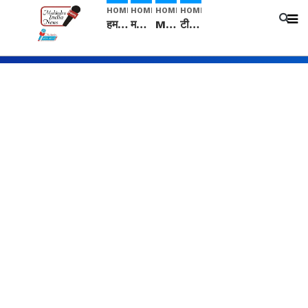
HOME
HOME
HOME
HOME
हम सनातनी..." सांसद kangana Ranaut से क्या बोली लड़की? Viral Jantar-Mantar | CJP protest
मनीषा हत्याकांड: हत्या, आत्महत्या या कोई बड़ा राज? | Full Story | Josh Haryana
Mangalsutra: हिंदू धर्म में शादी के बाद मंगलसूत्र क्यों पहनती है महिलाएं, किसने शुरु की ये परंपरा
टीम बीकेई ने एग्रीकल्चर ग्रेड की यूरिया खाद गट्टों में बदलकर टेक्निकल ग्रेड में बेचने वालों पर करवाई कार्रवाई: लखविंदर सिंह औलख