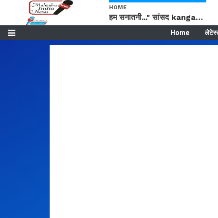
HOME
हम सनातनी..." सांसद kangana Ranaut से क्या बोली लड़की? Viral Jantar-Mantar | CJP protest
Home
लेटेस