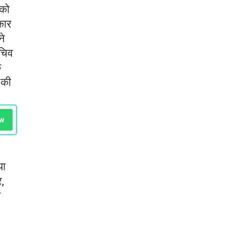
 को
कार
ने
सचिव
े
 की
w
या
र,
म