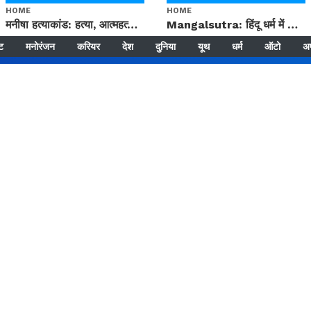
HOME
HOME
मनीषा हत्याकांड: हत्या, आत्महत्या या कोई बड़ा राज? | Full Story | Josh Haryana
Mangalsutra: हिंदू धर्म में शादी के बाद मंगलसूत्र क्यों पहनती है महिलाएं, किसने शुरु की ये परंपरा
्ट
मनोरंजन
करियर
देश
दुनिया
यूथ
धर्म
ऑटो
अ