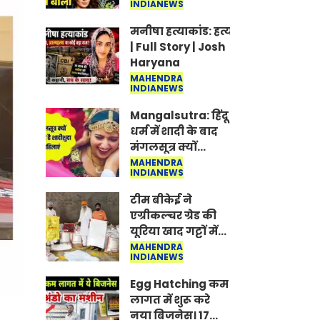
INDIANEWS
Jantar-Mantar |
CJP protest
मनीषा हत्याकांड: हत्या, आत्महत्या या क
| Full Story | Josh
Haryana
MAHENDRA
INDIANEWS
Mangalsutra: हिंदू
धर्म में शादी के बाद
मंगलसूत्र क्यों
पहनती है महिलाएं,
MAHENDRA
INDIANEWS
किसने शुरु की ये
परंपरा
टीम बीकेई ने
एग्रीकल्चर ग्रेड की
यूरिया खाद गट्टों में
बदलकर टेक्निकल
MAHENDRA
INDIANEWS
ग्रेड में बेचने वालों पर
करवाई कार्रवाई:
Egg Hatching कम
लखविंदर सिंह
लागत में शुरू करे
औलख
नया बिजनेस। 17