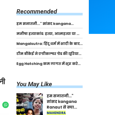
किसानों को मिलेगी 70 % तक सहायता
राशि
Recommended
हम सनातनी..." सांसद kangana
Ranaut से क्या बोली लड़की? Viral
मनीषा हत्याकांड: हत्या, आत्महत्या या कोई बड़ा राज?
Jantar-Mantar | CJP protest
| Full Story | Josh Haryana
Mangalsutra: हिंदू धर्म में शादी के बाद
मंगलसूत्र क्यों पहनती है महिलाएं, किसने
टीम बीकेई ने एग्रीकल्चर ग्रेड की यूरिया
शुरु की ये परंपरा
खाद गट्टों में बदलकर टेक्निकल ग्रेड में
Egg Hatching कम लागत में शुरू करे
बेचने वालों पर करवाई कार्रवाई:
नया बिजनेस। 17 हजार रुपए से शुरू करे।
लखविंदर सिंह औलख
Egg Hatching Machine
नी
You May Like
हम सनातनी..."
सांसद kangana
Ranaut से क्या
बोली लड़की? Viral
MAHENDRA