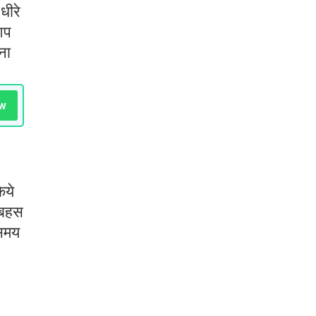
धीरे
 आप
ना
w
िये
ं बहस
 समय