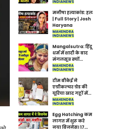
INDIANEWS
Jantar-Mantar |
CJP protest
मनीषा हत्याकांड: हत्या, आत्महत्या या क
| Full Story | Josh
Haryana
MAHENDRA
INDIANEWS
Mangalsutra: हिंदू
धर्म में शादी के बाद
मंगलसूत्र क्यों
पहनती है महिलाएं,
MAHENDRA
INDIANEWS
किसने शुरु की ये
परंपरा
टीम बीकेई ने
एग्रीकल्चर ग्रेड की
यूरिया खाद गट्टों में
बदलकर टेक्निकल
MAHENDRA
INDIANEWS
ग्रेड में बेचने वालों पर
करवाई कार्रवाई:
Egg Hatching कम
लखविंदर सिंह
लागत में शुरू करे
औलख
नया बिजनेस। 17
 को