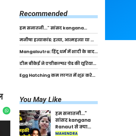
किसानों को मिलेगी 70 % तक सहायता
राशि
Recommended
हम सनातनी..." सांसद kangana
Ranaut से क्या बोली लड़की? Viral
मनीषा हत्याकांड: हत्या, आत्महत्या या कोई बड़ा राज?
Jantar-Mantar | CJP protest
| Full Story | Josh Haryana
Mangalsutra: हिंदू धर्म में शादी के बाद
मंगलसूत्र क्यों पहनती है महिलाएं, किसने
टीम बीकेई ने एग्रीकल्चर ग्रेड की यूरिया
शुरु की ये परंपरा
खाद गट्टों में बदलकर टेक्निकल ग्रेड में
Egg Hatching कम लागत में शुरू करे
बेचने वालों पर करवाई कार्रवाई:
नया बिजनेस। 17 हजार रुपए से शुरू करे।
लखविंदर सिंह औलख
Egg Hatching Machine
ल
You May Like
हम सनातनी..."
सांसद kangana
Ranaut से क्या
बोली लड़की? Viral
MAHENDRA