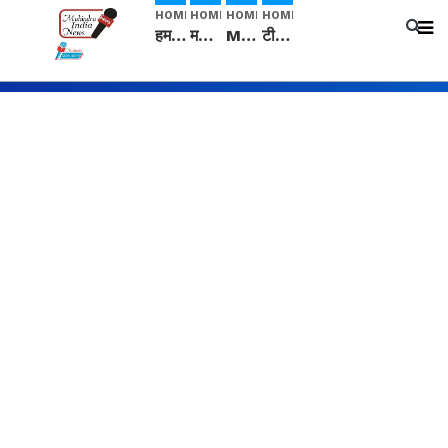
HOME
HOME
HOME
HOME
हम सनातनी..." सांसद kangana Ranaut से क्या बोली लड़की? Viral Jantar-Mantar | CJP protest
मनीषा हत्याकांड: हत्या, आत्महत्या या कोई बड़ा राज? | Full Story | Josh Haryana
Mangalsutra: हिंदू धर्म में शादी के बाद मंगलसूत्र क्यों पहनती है महिलाएं, किसने शुरु की ये परंपरा
टीम बीकेई ने एग्रीकल्चर ग्रेड की यूरिया खाद गट्टों में बदलकर टेक्निकल ग्रेड में बेचने वालों पर करवाई कार्रवाई: लखविंदर सिंह औलख