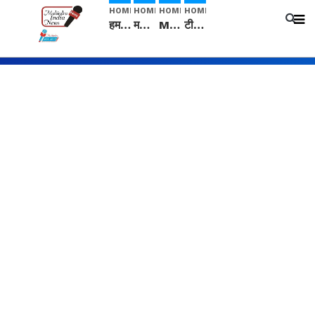
HOME
HOME
HOME
HOME
हम सनातनी..." सांसद kangana Ranaut से क्या बोली लड़की? Viral Jantar-Mantar | CJP protest
मनीषा हत्याकांड: हत्या, आत्महत्या या कोई बड़ा राज? | Full Story | Josh Haryana
Mangalsutra: हिंदू धर्म में शादी के बाद मंगलसूत्र क्यों पहनती है महिलाएं, किसने शुरु की ये परंपरा
टीम बीकेई ने एग्रीकल्चर ग्रेड की यूरिया खाद गट्टों में बदलकर टेक्निकल ग्रेड में बेचने वालों पर करवाई कार्रवाई: लखविंदर सिंह औलख