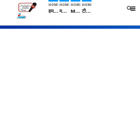
HOME
HOME
HOME
HOME
हम सनातनी..." सांसद kangana Ranaut से क्या बोली लड़की? Viral Jantar-Mantar | CJP protest
मनीषा हत्याकांड: हत्या, आत्महत्या या कोई बड़ा राज? | Full Story | Josh Haryana
Mangalsutra: हिंदू धर्म में शादी के बाद मंगलसूत्र क्यों पहनती है महिलाएं, किसने शुरु की ये परंपरा
टीम बीकेई ने एग्रीकल्चर ग्रेड की यूरिया खाद गट्टों में बदलकर टेक्निकल ग्रेड में बेचने वालों पर करवाई कार्रवाई: लखविंदर सिंह औलख