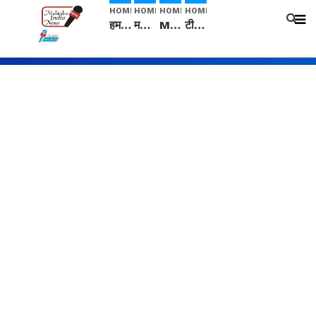
HOME
HOME
HOME
HOME
हम सनातनी..." सांसद kangana Ranaut से क्या बोली लड़की? Viral Jantar-Mantar | CJP protest
मनीषा हत्याकांड: हत्या, आत्महत्या या कोई बड़ा राज? | Full Story | Josh Haryana
Mangalsutra: हिंदू धर्म में शादी के बाद मंगलसूत्र क्यों पहनती है महिलाएं, किसने शुरु की ये परंपरा
टीम बीकेई ने एग्रीकल्चर ग्रेड की यूरिया खाद गट्टों में बदलकर टेक्निकल ग्रेड में बेचने वालों पर करवाई कार्रवाई: लखविंदर सिंह औलख