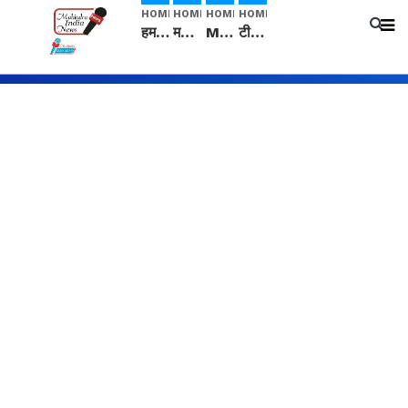
HOME
HOME
HOME
HOME
हम सनातनी..." सांसद kangana Ranaut से क्या बोली लड़की? Viral Jantar-Mantar | CJP protest
मनीषा हत्याकांड: हत्या, आत्महत्या या कोई बड़ा राज? | Full Story | Josh Haryana
Mangalsutra: हिंदू धर्म में शादी के बाद मंगलसूत्र क्यों पहनती है महिलाएं, किसने शुरु की ये परंपरा
टीम बीकेई ने एग्रीकल्चर ग्रेड की यूरिया खाद गट्टों में बदलकर टेक्निकल ग्रेड में बेचने वालों पर करवाई कार्रवाई: लखविंदर सिंह औलख